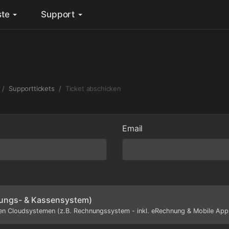
ste
Support
Supporttickets
Ticket abschicken
Email
ungs- & Kassensystem)
en Cloudsystemen (z.B. Rechnungssystem - inkl. eRechnung & Mobile App