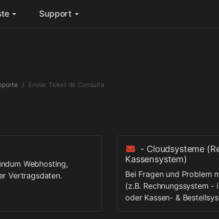
ste
Support
oporte
Enviar Ticket de Consulta
- Cloudsysteme (R
Kassensystem)
undum Webhosting,
Bei Fragen und Problem 
er Vertragsdaten.
(z.B. Rechnungssystem - 
oder Kassen- & Bestellsy