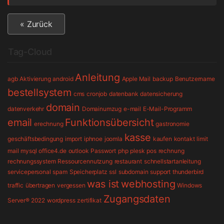
« Zurück
Tag-Cloud
Anleitung
agb
Aktivierung
android
Apple Mail
backup
Benutzername
bestellsystem
cms
cronjob
datenbank
datensicherung
domain
datenverkehr
Domainumzug
e-mail
E-Mail-Programm
email
Funktionsübersicht
erechnung
gastronomie
kasse
geschäftsbedingung
import
iphnoe
joomla
kaufen
kontakt
limit
mail
mysql
office4.de
outlook
Passwort
php
plesk
pos
rechnung
rechnungssystem
Ressourcennutzung
restaurant
schnellstartanleitung
servicepersonal
spam
Speicherplatz
ssl
subdomain
support
thunderbird
was ist
webhosting
traffic
übertragen
vergessen
Windows
Zugangsdaten
Server® 2022
wordpress
zertifikat