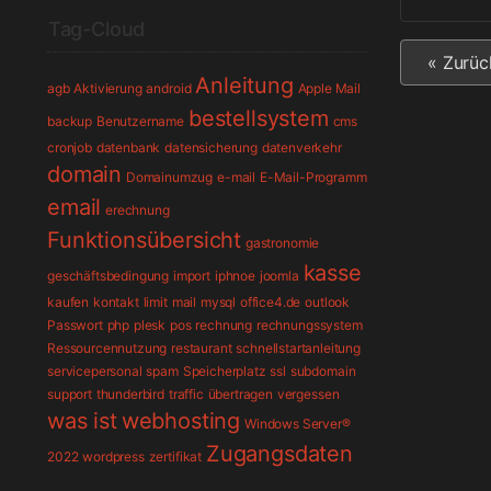
Tag-Cloud
« Zurüc
Anleitung
agb
Aktivierung
android
Apple Mail
bestellsystem
backup
Benutzername
cms
cronjob
datenbank
datensicherung
datenverkehr
domain
Domainumzug
e-mail
E-Mail-Programm
email
erechnung
Funktionsübersicht
gastronomie
kasse
geschäftsbedingung
import
iphnoe
joomla
kaufen
kontakt
limit
mail
mysql
office4.de
outlook
Passwort
php
plesk
pos
rechnung
rechnungssystem
Ressourcennutzung
restaurant
schnellstartanleitung
servicepersonal
spam
Speicherplatz
ssl
subdomain
support
thunderbird
traffic
übertragen
vergessen
was ist
webhosting
Windows Server®
Zugangsdaten
2022
wordpress
zertifikat