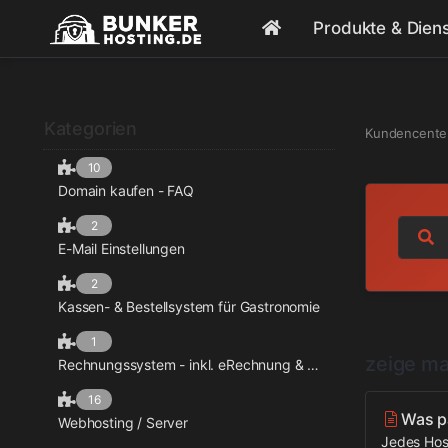
Produkte & Dien
Kategorien
Kundencente
10
Domain kaufen - FAQ
2
E-Mail Einstellungen
2
Kassen- & Bestellsystem für Gastronomie
1
zeige ma
Rechnungssystem - inkl. eRechnung & Mobile App
16
Was pa
Webhosting / Server
Jedes Host