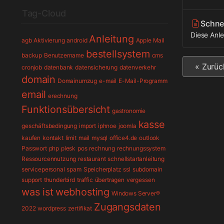
Tag-Cloud
Schnel
Diese Anle
Anleitung
agb
Aktivierung
android
Apple Mail
bestellsystem
backup
Benutzername
cms
« Zurüc
cronjob
datenbank
datensicherung
datenverkehr
domain
Domainumzug
e-mail
E-Mail-Programm
email
erechnung
Funktionsübersicht
gastronomie
kasse
geschäftsbedingung
import
iphnoe
joomla
kaufen
kontakt
limit
mail
mysql
office4.de
outlook
Passwort
php
plesk
pos
rechnung
rechnungssystem
Ressourcennutzung
restaurant
schnellstartanleitung
servicepersonal
spam
Speicherplatz
ssl
subdomain
support
thunderbird
traffic
übertragen
vergessen
was ist
webhosting
Windows Server®
Zugangsdaten
2022
wordpress
zertifikat