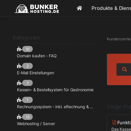
Produkte & Dien
Kategorien
Kundencente
10
Domain kaufen - FAQ
2
E-Mail Einstellungen
2
Kassen- & Bestellsystem für Gastronomie
1
zeige mar
Rechnungssystem - inkl. eRechnung & Mobile App
16
Funkt
Webhosting / Server
Das Kassen