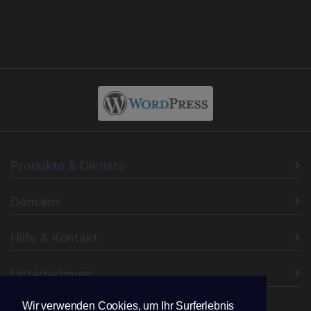
Produkte & Dienste
Domains
Hilfe & Kontakt
Unternehmen
Wir verwenden Cookies, um Ihr Surferlebnis
Folgen Sie uns