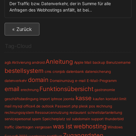
Der Traffic bzw. Datenverkehr, der in Summe für alle
Anfragen des Webhostings anfällt, ist bei...
« Zurück
Tag-Cloud
Anleitung
agb
Aktivierung
android
Apple Mail
backup
Benutzername
bestellsystem
cms
cronjob
datenbank
datensicherung
domain
datenverkehr
Domainumzug
e-mail
E-Mail-Programm
email
Funktionsübersicht
erechnung
gastronomie
kasse
geschäftsbedingung
import
iphnoe
joomla
kaufen
kontakt
limit
mail
mysql
office4.de
outlook
Passwort
php
plesk
pos
rechnung
rechnungssystem
Ressourcennutzung
restaurant
schnellstartanleitung
servicepersonal
spam
Speicherplatz
ssl
subdomain
support
thunderbird
was ist
webhosting
traffic
übertragen
vergessen
Windows
Zugangsdaten