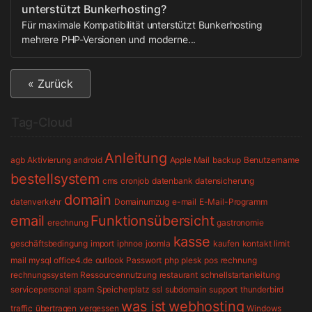
unterstützt Bunkerhosting?
Für maximale Kompatibilität unterstützt Bunkerhosting
mehrere PHP-Versionen und moderne...
« Zurück
Tag-Cloud
Anleitung
agb
Aktivierung
android
Apple Mail
backup
Benutzername
bestellsystem
cms
cronjob
datenbank
datensicherung
domain
datenverkehr
Domainumzug
e-mail
E-Mail-Programm
email
Funktionsübersicht
erechnung
gastronomie
kasse
geschäftsbedingung
import
iphnoe
joomla
kaufen
kontakt
limit
mail
mysql
office4.de
outlook
Passwort
php
plesk
pos
rechnung
rechnungssystem
Ressourcennutzung
restaurant
schnellstartanleitung
servicepersonal
spam
Speicherplatz
ssl
subdomain
support
thunderbird
was ist
webhosting
traffic
übertragen
vergessen
Windows