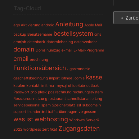
Tag-Cloud
« Zurüc
Anleitung
agb
Aktivierung
android
Apple Mail
bestellsystem
backup
Benutzername
cms
cronjob
datenbank
datensicherung
datenverkehr
domain
Domainumzug
e-mail
E-Mail-Programm
email
erechnung
Funktionsübersicht
gastronomie
kasse
geschäftsbedingung
import
iphnoe
joomla
kaufen
kontakt
limit
mail
mysql
office4.de
outlook
Passwort
php
plesk
pos
rechnung
rechnungssystem
Ressourcennutzung
restaurant
schnellstartanleitung
servicepersonal
spam
Speicherplatz
ssl
subdomain
support
thunderbird
traffic
übertragen
vergessen
was ist
webhosting
Windows Server®
Zugangsdaten
2022
wordpress
zertifikat