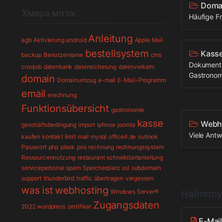
Domai
Хмара міток
Häufige F
Anleitung
agb
Aktivierung
android
Apple Mail
bestellsystem
Kasse
backup
Benutzername
cms
Dokumenta
cronjob
datenbank
datensicherung
datenverkehr
Gastronom
domain
Domainumzug
e-mail
E-Mail-Programm
email
erechnung
Funktionsübersicht
gastronomie
kasse
Webho
geschäftsbedingung
import
iphnoe
joomla
Viele Ant
kaufen
kontakt
limit
mail
mysql
office4.de
outlook
Passwort
php
plesk
pos
rechnung
rechnungssystem
Ressourcennutzung
restaurant
schnellstartanleitung
servicepersonal
spam
Speicherplatz
ssl
subdomain
support
thunderbird
traffic
übertragen
vergessen
was ist
webhosting
Windows Server®
Найпопу
Zugangsdaten
2022
wordpress
zertifikat
E-Mai