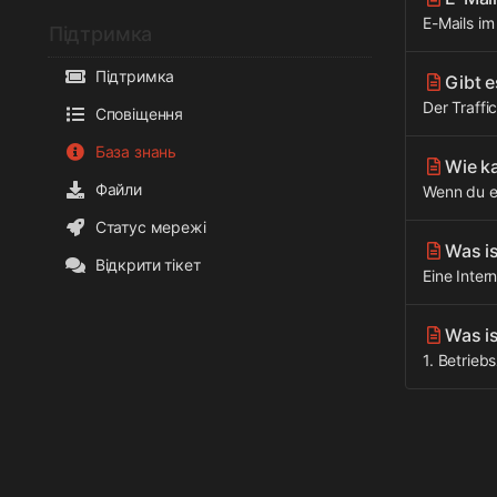
E-Mails i
Підтримка
Підтримка
Gibt 
Der Traffi
Сповіщення
База знань
Wie k
Файли
Wenn du e
Статус мережі
Was i
Відкрити тікет
Eine Inter
Was i
1. Betrieb