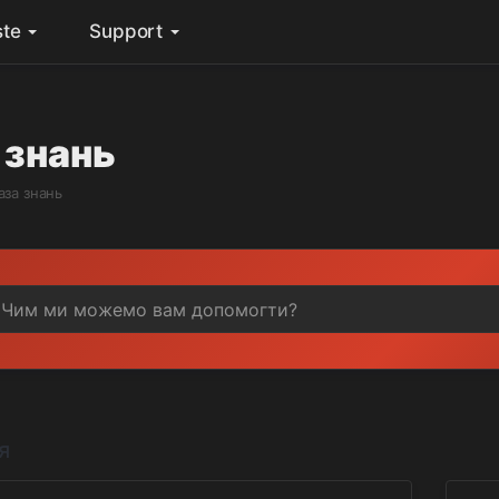
ste
Support
 знань
аза знань
я