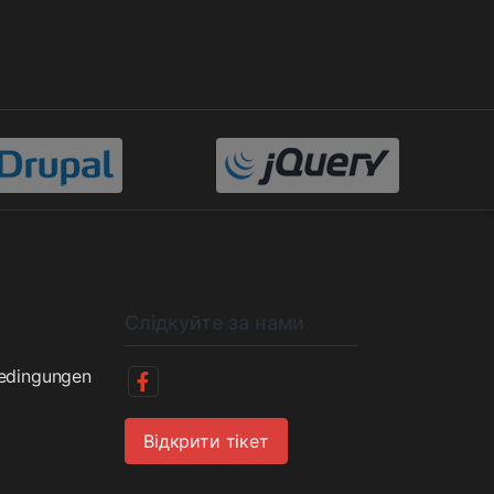
Слідкуйте за нами
bedingungen
Відкрити тікет