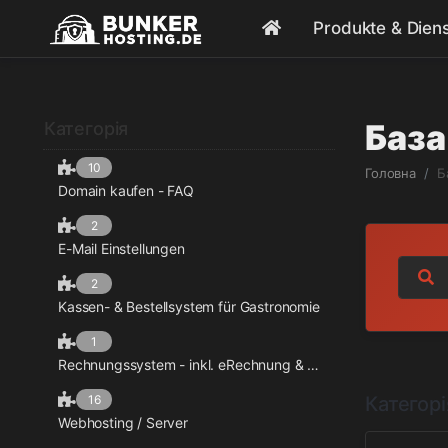
Produkte & Dien
База
Категорія
10
Головна
Б
Domain kaufen - FAQ
2
E-Mail Einstellungen
2
Kassen- & Bestellsystem für Gastronomie
1
Rechnungssystem - inkl. eRechnung & Mobile App
16
Категорі
Webhosting / Server