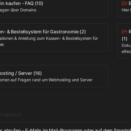
n kaufen - FAQ
(10)
E
ragen über Domains
Hier
n- & Bestellsystem für Gastronomie
(2)
R
tionen & Anleitung zum Kassen- & Bestellsystem für
(1)
ie
Doku
eRec
sting / Server
(16)
worten auf Fragen rund um Webhosting und Server
лярніші
ls abrufen - E-Mails im Mail-Programm oder auf dem Smartp