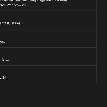
 den Webbrowser...
ällt, ist bei...
er...
ist....
ahl...